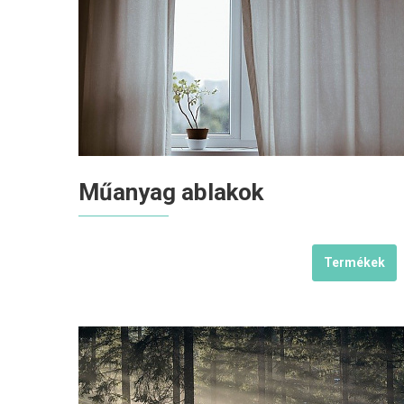
Műanyag ablakok
Termékek