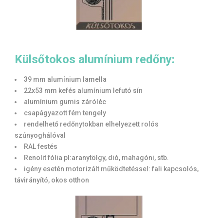
Külsőtokos alumínium redőny:
39 mm alumínium lamella
22x53 mm kefés alumínium lefutó sín
alumínium gumis záróléc
csapágyazott fém tengely
rendelhető redőnytokban elhelyezett rolós
szúnyoghálóval
RAL festés
Renolit fólia pl:aranytölgy, dió, mahagóni, stb.
igény esetén motorizált működtetéssel: fali kapcsolós,
távirányító, okos otthon