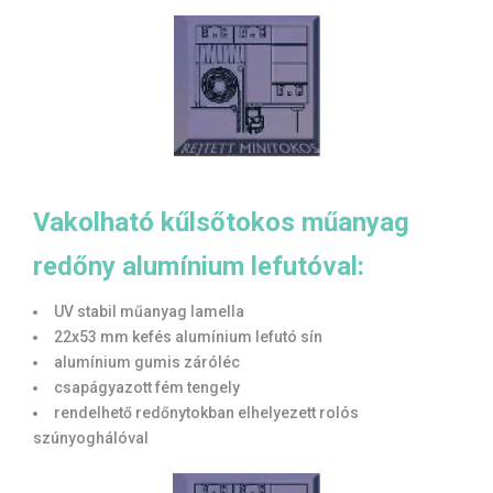
Vakolható kűlsőtokos műanyag
redőny alumínium lefutóval:
UV stabil műanyag lamella
22x53 mm kefés alumínium lefutó sín
alumínium gumis záróléc
csapágyazott fém tengely
rendelhető redőnytokban elhelyezett rolós
szúnyoghálóval