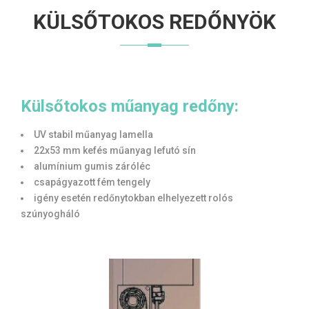
KÜLSŐTOKOS REDŐNYÖK
Külsőtokos műanyag redőny:
UV stabil műanyag lamella
22x53 mm kefés műanyag lefutó sín
alumínium gumis záróléc
csapágyazott fém tengely
igény esetén redőnytokban elhelyezett rolós
szúnyogháló