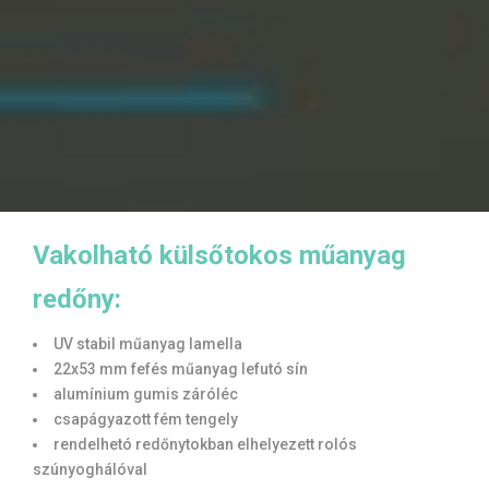
Vakolható külsőtokos műanyag
redőny:
UV stabil műanyag lamella
22x53 mm fefés műanyag lefutó sín
alumínium gumis záróléc
csapágyazott fém tengely
rendelhetó redőnytokban elhelyezett rolós
szúnyoghálóval