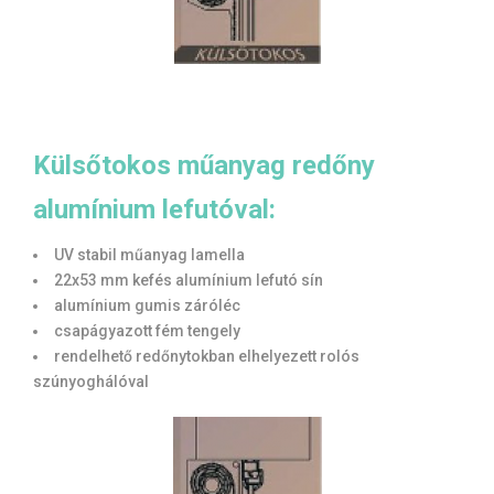
Külsőtokos műanyag redőny
alumínium lefutóval:
UV stabil műanyag lamella
22x53 mm kefés alumínium lefutó sín
alumínium gumis záróléc
csapágyazott fém tengely
rendelhető redőnytokban elhelyezett rolós
szúnyoghálóval