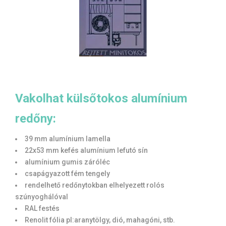
Vakolhat külsőtokos alumínium
redőny:
39 mm alumínium lamella
22x53 mm kefés alumínium lefutó sín
alumínium gumis záróléc
csapágyazott fém tengely
rendelhető redőnytokban elhelyezett rolós
szúnyoghálóval
RAL festés
Renolit fólia pl:aranytölgy, dió, mahagóni, stb.