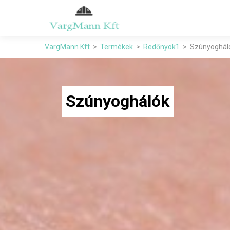
VargMann Kft
Termékek
Redőnyök1
Szúnyoghál
Szúnyoghálók