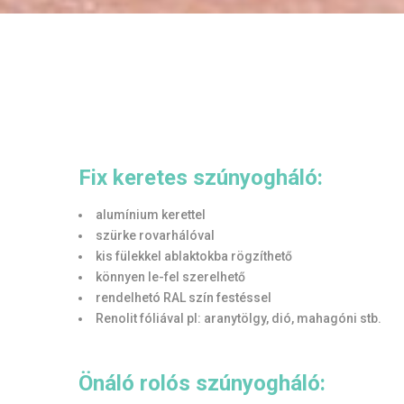
Fix keretes szúnyogháló:
alumínium kerettel
szürke rovarhálóval
kis fülekkel ablaktokba rögzíthető
könnyen le-fel szerelhető
rendelhetó RAL szín festéssel
Renolit fóliával pl: aranytölgy, dió, mahagóni stb.
Önáló rolós szúnyogháló: